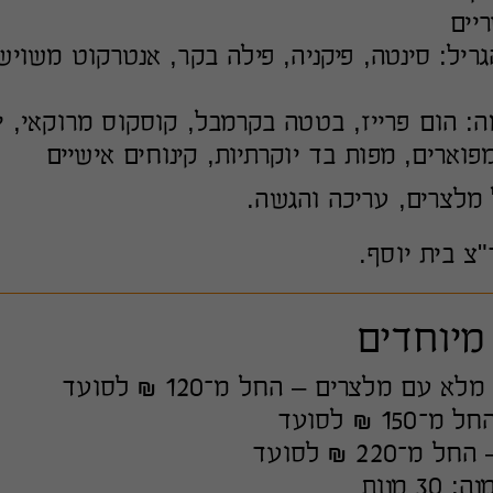
ריל: סינטה, פיקניה, פילה בקר, אנטרקוט משויש
ה: הום פרייז, בטטה בקרמבל, קוסקוס מרוקאי, 
פוארים, מפות בד יוקרתיות, קינוחים אישיים
מלצרים, עריכה והגשה.
צ בית יוסף.
מיוחדים
 עם מלצרים – החל מ־120 ₪ לסועד
1 ₪ לסועד
־220 ₪ לסועד
3 מנות