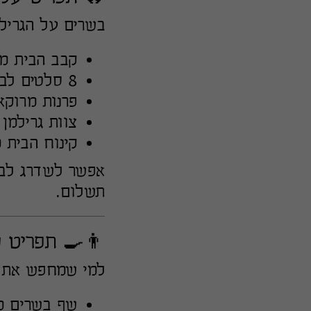
בשרים על הגריל 
קבב הבית מב
8 סלטים לבחירה, תוספות חמות וצ’יפס מטוגן במקום
פרנות מרוקא
צוות גרילמן
קינוח הבית 
אפשר לשדרג לבש
תשלום.
👨‍🍳 תפריט שף בש
למי שמחפש את ח
שף בשרים מ