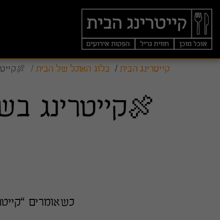
קייטרינג הבית
בלוג האוכל של הבית
🍖קייט
🍖קייטרינג בש
כשאומרים “קייטר