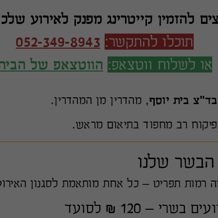
צים להזמין קייטרינג מפנק לאירוע של
תוכלו להתקשר:
052-349-8943
או לשלוח ווטצאפ:
הווטצאפ של הבית
בד"צ בית יוסף
, מהדרין מן המהדרין.
בפיקוח רב מחפוד בתיאום מראש.
 הבשר שלנו
ה רמות תפריט – כל אחת מותאמת לסגנון האירו
שרי – 120 ₪ לסועד