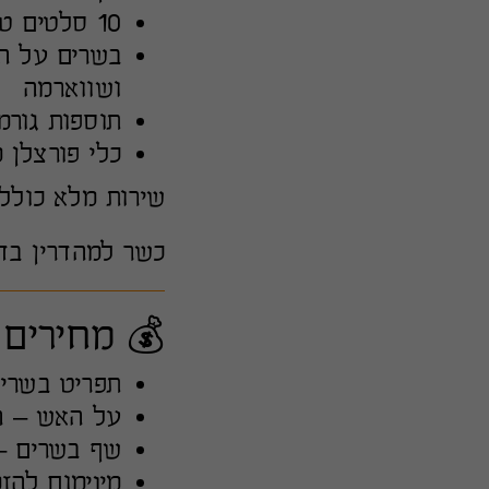
10 סלטים טריים
בשרים על הג
ושווארמה
תוספות גורמ
כלי פורצלן מ
שירות מלא כולל 
כשר למהדרין בד"
💰 מחירים 
תפריט בשרי מלא
על האש – החל מ־50
שף בשרים – החל מ
מינימום להזמנה: 0