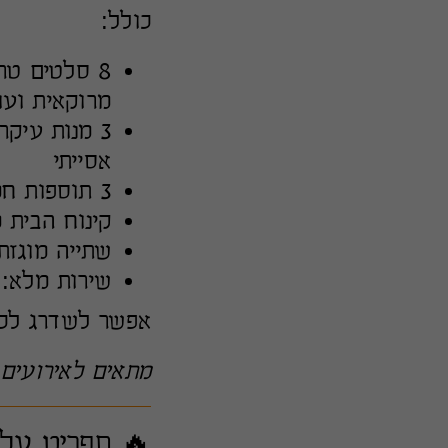
כולל:
8 סלטים טר
מרוקאית ועו
3 מנות עיק
אסייתי
3 תוספות חמות: אורז מג'דרה, תפו"א בתנור, מיקס ירקות קלויים
קינוח הבית 
שתייה מוגזת
שירות מלא: 
אפשר לשדרג לכלי פורצלן (+20 ₪) או ש
מתאים לאירועים 
🔥 תפריט על האש – 